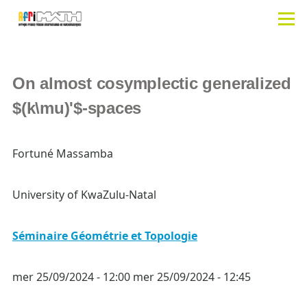
Aller au contenu principal
Men
On almost cosymplectic generalized
$(k\mu)'$-spaces
Fortuné Massamba
University of KwaZulu-Natal
Séminaire Géométrie et Topologie
mer 25/09/2024 - 12:00
mer 25/09/2024 - 12:45