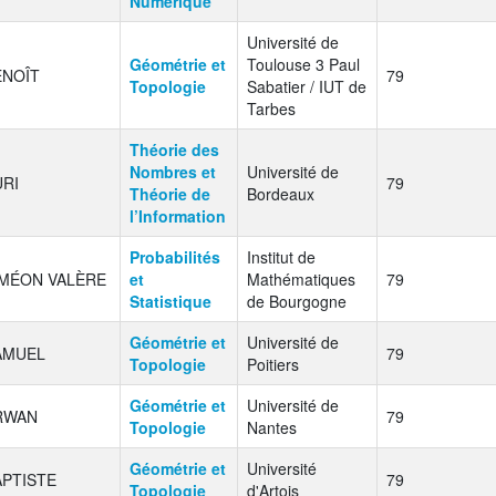
Numérique
Université de
Géométrie et
Toulouse 3 Paul
ENOÎT
79
Topologie
Sabatier / IUT de
Tarbes
Théorie des
Nombres et
Université de
URI
79
Théorie de
Bordeaux
l’Information
Probabilités
Institut de
IMÉON VALÈRE
et
Mathématiques
79
Statistique
de Bourgogne
Géométrie et
Université de
AMUEL
79
Topologie
Poitiers
Géométrie et
Université de
RWAN
79
Topologie
Nantes
Géométrie et
Université
APTISTE
79
Topologie
d'Artois