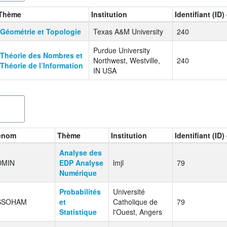
Thème
Institution
Identifiant (ID
Géométrie et Topologie
Texas A&M University
240
Purdue University
Théorie des Nombres et
Northwest, Westville,
240
Théorie de l’Information
IN USA
énom
Thème
Institution
Identifiant (ID
Analyse des
DMIN
EDP Analyse
lmjl
79
Numérique
Probabilités
Université
SSOHAM
et
Catholique de
79
Statistique
l'Ouest, Angers