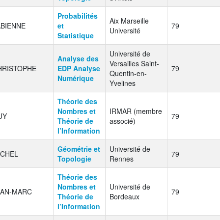
Probabilités
Aix Marseille
ABIENNE
et
79
Université
Statistique
Université de
Analyse des
Versailles Saint-
HRISTOPHE
EDP Analyse
79
Quentin-en-
Numérique
Yvelines
Théorie des
Nombres et
IRMAR (membre
UY
79
Théorie de
associé)
l’Information
Géométrie et
Université de
ICHEL
79
Topologie
Rennes
Théorie des
Nombres et
Université de
EAN-MARC
79
Théorie de
Bordeaux
l’Information