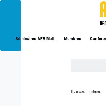
Aller au contenu principal
AFRIMATH
Séminaires AFRIMath
Membres
Confére
Il y a 494 membres.