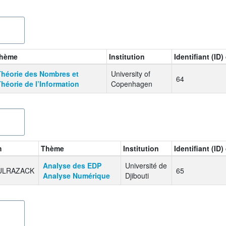
hème
Institution
Identifiant (ID
Théorie des Nombres et
University of
64
héorie de l’Information
Copenhagen
m
Thème
Institution
Identifiant (ID
Analyse des EDP
Université de
ULRAZACK
65
Analyse Numérique
Djibouti