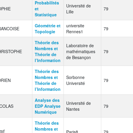
Probabilités
Université de
OPHIE
et
79
Lille
Statistique
Géométrie et
universite
RANCOISE
79
Topologie
Rennes1
Théorie des
Laboratoire de
Nombres et
HRISTOPHE
mathématiques
79
Théorie de
de Besançon
l’Information
Théorie des
Nombres et
Sorbonne
DRIEN
79
Théorie de
Université
l’Information
Analyse des
Université de
ICOLAS
EDP Analyse
79
Nantes
Numérique
Théorie des
Nombres et
IRÉ
Paris8
79