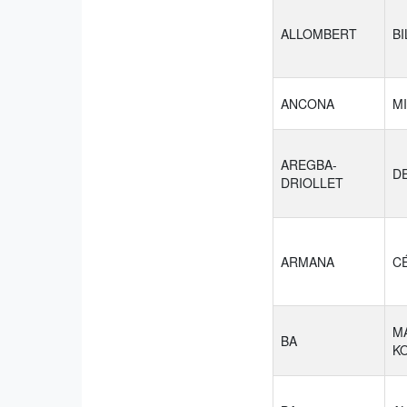
ALLOMBERT
BI
ANCONA
M
AREGBA-
D
DRIOLLET
ARMANA
C
M
BA
K