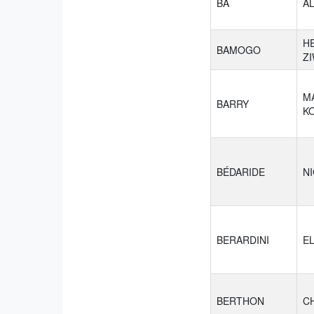
BA
A
H
BAMOGO
Z
M
BARRY
K
BÉDARIDE
N
BERARDINI
E
BERTHON
C