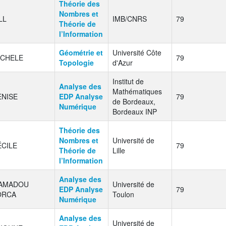
Théorie des
Nombres et
LL
IMB/CNRS
79
Théorie de
l’Information
Géométrie et
Université Côte
ICHELE
79
Topologie
d'Azur
Institut de
Analyse des
Mathématiques
ENISE
EDP Analyse
79
de Bordeaux,
Numérique
Bordeaux INP
Théorie des
Nombres et
Université de
ÉCILE
79
Théorie de
Lille
l’Information
Analyse des
AMADOU
Université de
EDP Analyse
79
ORCA
Toulon
Numérique
Analyse des
Université de