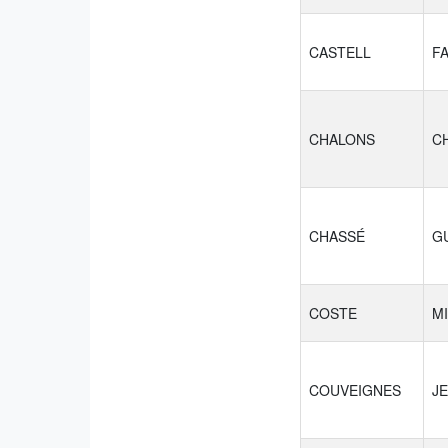
CASTELL
F
CHALONS
C
CHASSÉ
G
COSTE
M
COUVEIGNES
J