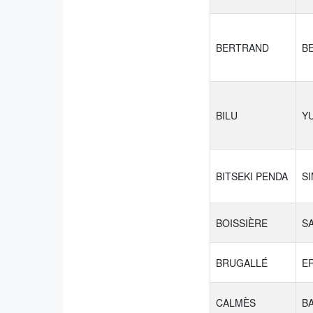
BERTRAND
B
BILU
Y
BITSEKI PENDA
S
BOISSIÈRE
S
BRUGALLÉ
E
CALMÈS
B