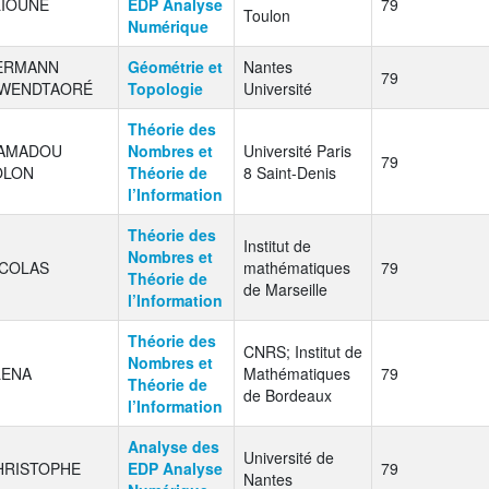
LIOUNE
EDP Analyse
79
Toulon
Numérique
ERMANN
Géométrie et
Nantes
79
IWENDTAORÉ
Topologie
Université
Théorie des
AMADOU
Nombres et
Université Paris
79
OLON
Théorie de
8 Saint-Denis
l’Information
Théorie des
Institut de
Nombres et
ICOLAS
mathématiques
79
Théorie de
de Marseille
l’Information
Théorie des
CNRS; Institut de
Nombres et
LENA
Mathématiques
79
Théorie de
de Bordeaux
l’Information
Analyse des
Université de
HRISTOPHE
EDP Analyse
79
Nantes