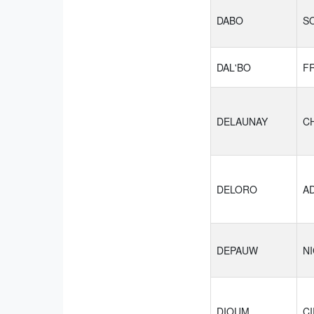
DABO
S
DAL'BO
F
DELAUNAY
C
DELORO
A
DEPAUW
N
DIOUM
C